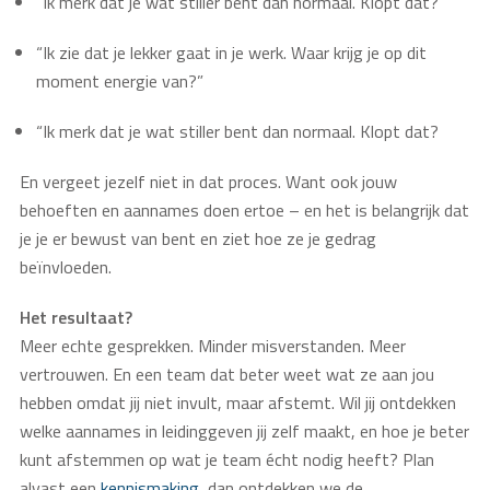
“Ik merk dat je wat stiller bent dan normaal. Klopt dat?
“Ik zie dat je lekker gaat in je werk. Waar krijg je op dit
moment energie van?”
“Ik merk dat je wat stiller bent dan normaal. Klopt dat?
En vergeet jezelf niet in dat proces. Want ook jouw
behoeften en aannames doen ertoe – en het is belangrijk dat
je je er bewust van bent en ziet hoe ze je gedrag
beïnvloeden.
Het resultaat?
Meer echte gesprekken. Minder misverstanden. Meer
vertrouwen. En een team dat beter weet wat ze aan jou
hebben omdat jij niet invult, maar afstemt. Wil jij ontdekken
welke aannames in leidinggeven jij zelf maakt, en hoe je beter
kunt afstemmen op wat je team écht nodig heeft? Plan
alvast een
kennismaking
, dan ontdekken we de